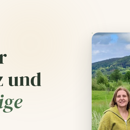
r
z und
ige