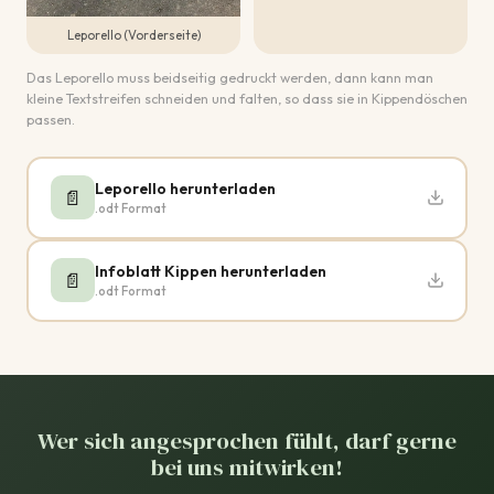
Leporello (Vorderseite)
Das Leporello muss beidseitig gedruckt werden, dann kann man
kleine Textstreifen schneiden und falten, so dass sie in Kippendöschen
passen.
Leporello herunterladen
📄
.odt Format
Infoblatt Kippen herunterladen
📄
.odt Format
Wer sich angesprochen fühlt, darf gerne
bei uns mitwirken!