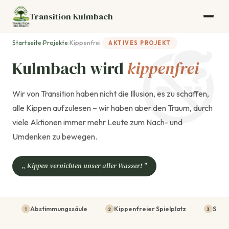
Transition Kulmbach
Startseite
›
Projekte
›
Kippenfrei
AKTIVES PROJEKT
Kulmbach wird
kippenfrei
Wir von Transition haben nicht die Illusion, es zu schaffen,
alle Kippen aufzulesen – wir haben aber den Traum, durch
viele Aktionen immer mehr Leute zum Nach- und
Umdenken zu bewegen.
„ Kippen vernichten unser aller Wasser! "
Abstimmungssäule
Kippenfreier Spielplatz
Schu
1
2
3