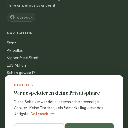
Helfe uns, etwas zu ändern!
Facebook
NAVIGATION
Start
Aktuelles
Kippenfreie Stadt
LBV Aktion
Schon gewusst?
Wandelvisionen
COOKIES
Mach mit!
Wir respektieren deine Privatsphäre
Diese Seite verwendet nur technisch notwendige
KONTAKT
Cookies. Keine Tracker, kein Remarketing – nur das
E-Mail:
Nötigste.
Datenschutz
info@transition-kulmbach.de